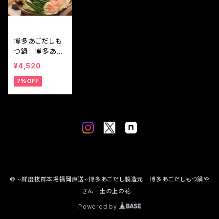
博多あごだしも
つ鍋 博多あご
だし製造元 本場
¥4,520
厳選九州産黒毛
7%OFF
和牛もつ鍋セッ
ト 2－3人分
© ~鮮度抜群本場福岡直送~博多あごだし製造元 博多あごだしもつ鍋や
さん 土の上の花
Powered by