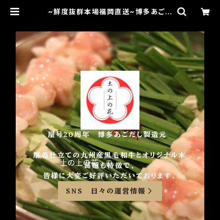
~鮮度抜群本場福岡直送~博多あごだ
し製造元 博多あごだしもつ鍋やさ
ん 土の上の花
屋号20周年 博多あごだし製造元
屠畜仕立ての九州産黒毛和牛とオリジナル本
葛麺も特徴で、
皆様に大変ご好評いただいております。
SNS 日々の運営情報