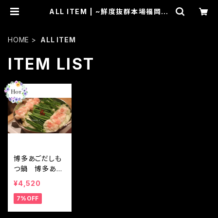
ALL ITEM | ~鮮度抜群本場福岡直
送~博多あごだし製造元 博多あごだ
しもつ鍋やさん 土の上の花
HOME
ALL ITEM
ITEM LIST
博多あごだしも
つ鍋 博多あご
だし製造元 本場
¥4,520
厳選九州産黒毛
7%OFF
和牛もつ鍋セッ
ト 2－3人分